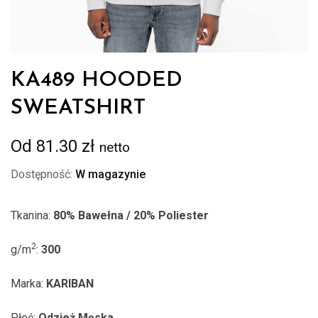
KA489 HOODED
SWEATSHIRT
Od
81.30
zł
netto
Dostępność:
W magazynie
Tkanina:
80% Bawełna / 20% Poliester
2
g/m
:
300
Marka:
KARIBAN
Płeć:
Odzież Męska