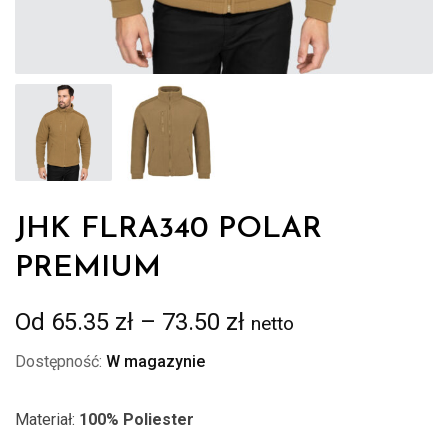
JHK FLRA340 POLAR
PREMIUM
Zakres
Od
65.35
zł
–
73.50
zł
netto
cen:
Dostępność:
W magazynie
od
65.35 zł
Materiał:
100% Poliester
do