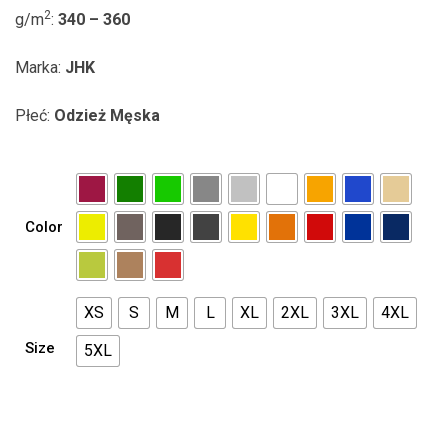
73.50 zł
2
g/m
:
340 – 360
Marka:
JHK
Płeć:
Odzież Męska
Color
XS
S
M
L
XL
2XL
3XL
4XL
Size
5XL