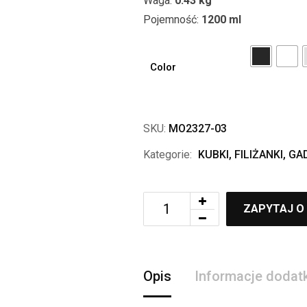
Waga:
0.43 kg
Pojemność:
1200 ml
Color
SKU:
MO2327-03
Kategorie:
KUBKI, FILIŻANKI
,
GA
ZAPYTAJ O
Opis
Informacje doda