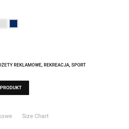
DŻETY REKLAMOWE
,
REKREACJA
,
SPORT
 PRODUKT
tkowe
Size Chart