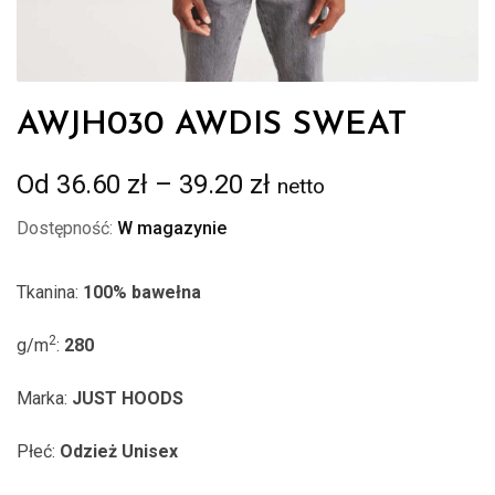
AWJH030 AWDIS SWEAT
Zakres
Od
36.60
zł
–
39.20
zł
netto
cen:
Dostępność:
W magazynie
od
36.60 zł
Tkanina:
100% bawełna
do
39.20 zł
2
g/m
:
280
Marka:
JUST HOODS
Płeć:
Odzież Unisex