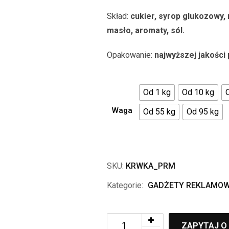
3
Skład:
cukier, syrop glukozowy,
3
masło,
aromaty, sól.
Opakowanie:
najwyższej jakości
Od 1 kg
Od 10 kg
Waga
Od 55 kg
Od 95 kg
SKU:
KRWKA_PRM
Kategorie:
GADŻETY REKLAMO
ZAPYTAJ O