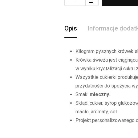
Opis
Informacje doda
Kilogram pysznych krówek s
Krówka świeża jest ciągnąca 
w wyniku krystalizacji cukru
Wszystkie cukierki produku
przydatności
do spożycia w
Smak:
mleczny
.
Skład: cukier, syrop glukozo
masło,
aromaty, sól.
Projekt personalizowanego 