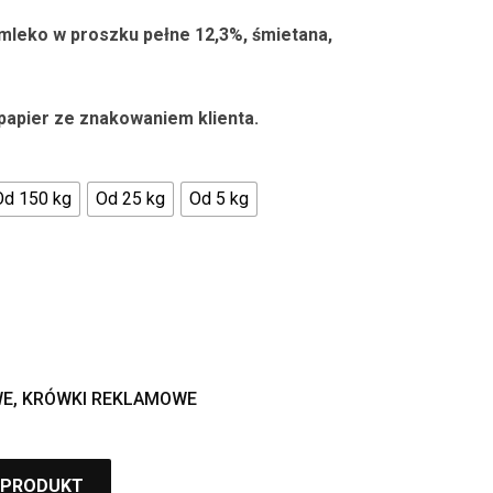
1.19 zł
do
mleko w proszku pełne 12,3%,
śmietana,
8.90 zł
 papier ze znakowaniem klienta.
Od 150 kg
Od 25 kg
Od 5 kg
WE
,
KRÓWKI REKLAMOWE
 PRODUKT