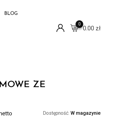
BLOG
0
0.00
zł
AMOWE ZE
M
Zakres
netto
Dostępność:
W magazynie
cen:
od