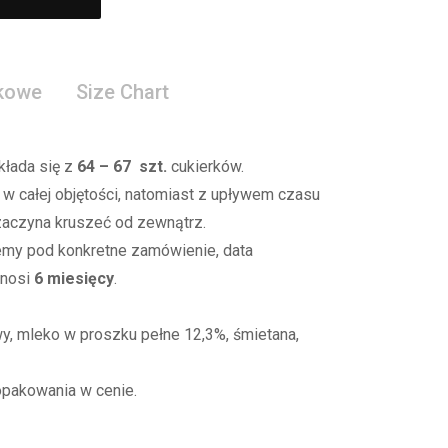
tkowe
Size Chart
kłada się z
64 – 67 szt.
cukierków
.
w całej objętości
, natomiast z upływem czasu
 zaczyna kruszeć od zewnątrz.
jemy pod konkretne zamówienie,
data
ynosi
6 miesięcy
.
wy,
mleko w proszku pełne 12,3%,
śmietana,
opakowania w cenie.