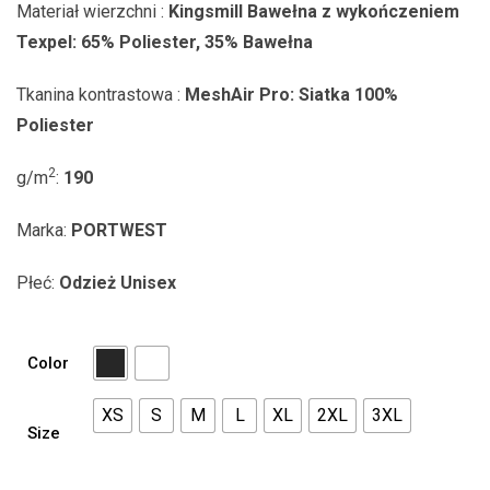
Materiał wierzchni :
Kingsmill Bawełna z wykończeniem
Texpel: 65% Poliester, 35% Bawełna
Tkanina kontrastowa :
MeshAir Pro: Siatka 100%
Poliester
2
g/m
:
190
Marka:
PORTWEST
Płeć:
Odzież Unisex
Color
XS
S
M
L
XL
2XL
3XL
Size