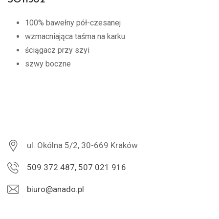
SO11502
100% bawełny pół-czesanej
wzmacniająca taśma na karku
ściągacz przy szyi
szwy boczne
ul. Okólna 5/2, 30-669 Kraków
509 372 487, 507 021 916
biuro@anado.pl