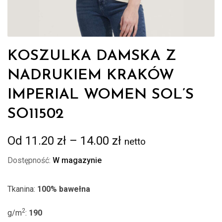
KOSZULKA DAMSKA Z
NADRUKIEM KRAKÓW
IMPERIAL WOMEN SOL’S
SO11502
Zakres
Od
11.20
zł
–
14.00
zł
netto
cen:
Dostępność:
W magazynie
od
11.20 zł
Tkanina:
100% bawełna
do
14.00 zł
2
g/m
:
190