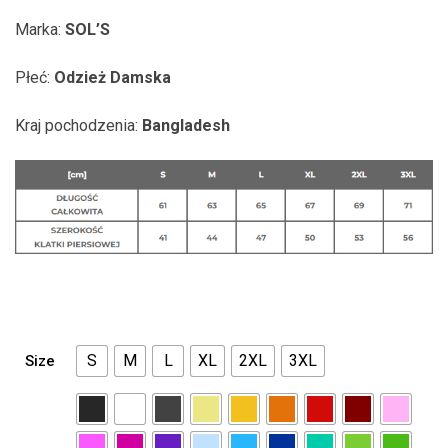
Marka:
SOL’S
Płeć:
Odzież Damska
Kraj pochodzenia:
Bangladesh
S
M
L
XL
2XL
3XL
Size