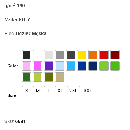
2
g/m
:
190
Marka:
ROLY
Płeć:
Odzież Męska
Color
S
M
L
XL
2XL
3XL
Size
SKU:
6681